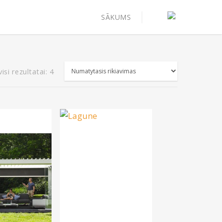
SĀKUMS
si rezultatai: 4