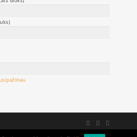
āts lauks)
auks)
usipažinau
X