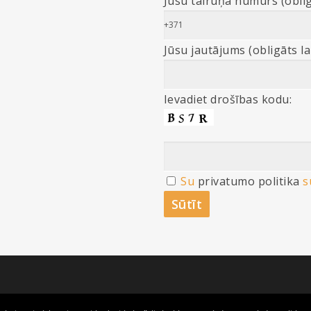
Jūsu tālruņa numurs (oblig
Jūsu jautājums (obligāts l
Ievadiet drošības kodu:
Su
privatumo politika
s