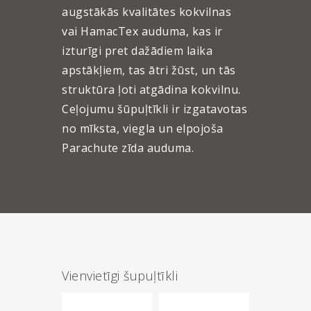
augstākās kvalitātes kokvilnas
vai HamacTex auduma, kas ir
izturīgi pret dažādiem laika
apstākļiem, tas ātri žūst, un tās
struktūra ļoti atgādina kokvilnu.
Ceļojumu šūpuļtīkli ir izgatavotas
no mīksta, viegla un elpojoša
Parachute zīda auduma.
Vienvietīgi šupuļtīkli