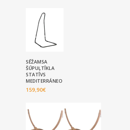
SĒŽAMSA
ŠŪPUĻTĪKLA
STATĪVS
MEDITERRÁNEO
159,90
€