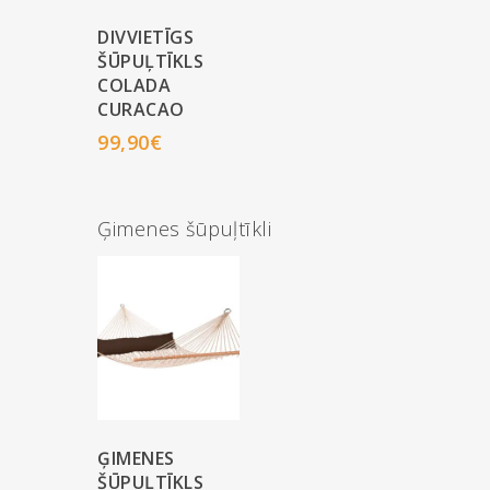
DIVVIETĪGS
ŠŪPUĻTĪKLS
COLADA
CURACAO
99,90
€
Ģimenes šūpuļtīkli
ĢIMENES
ŠŪPUĻTĪKLS