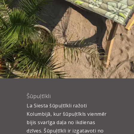
Šūpuļtīkli
La Siesta šūpuļtīkli ražoti
Kolumbijā, kur šūpuļtīkls vienmēr
bijis svarīga daļa no ikdienas
dzīves. Šūpuļtīkli ir izgatavoti no