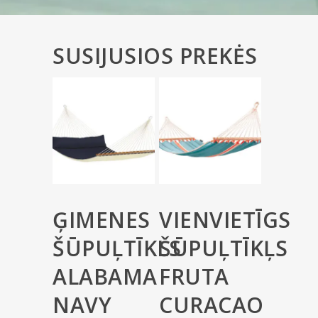
SUSIJUSIOS PREKĖS
ĢIMENES
VIENVIETĪGS
ŠŪPUĻTĪKLS
ŠŪPUĻTĪKĻS
ALABAMA
FRUTA
NAVY
CURACAO