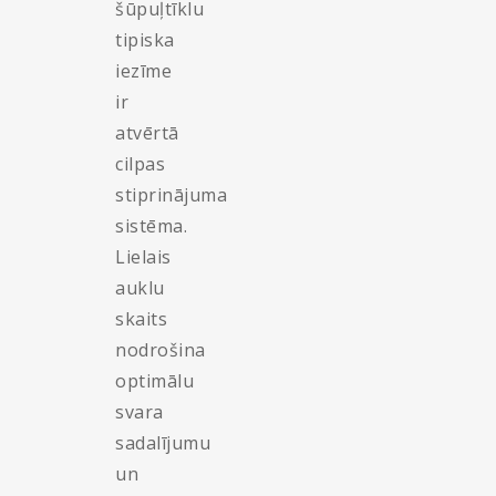
šūpuļtīklu
tipiska
iezīme
ir
atvērtā
cilpas
stiprinājuma
sistēma.
Lielais
auklu
skaits
nodrošina
optimālu
svara
sadalījumu
un