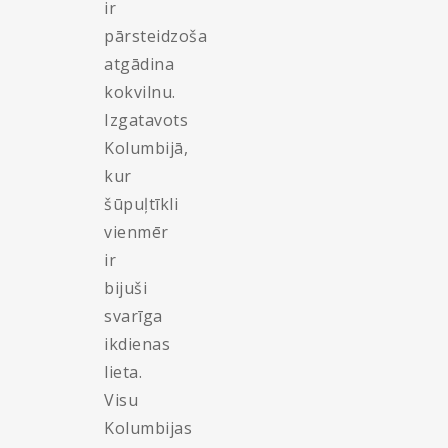
ir
pārsteidzoša
atgādina
kokvilnu.
Izgatavots
Kolumbijā,
kur
šūpuļtīkli
vienmēr
ir
bijuši
svarīga
ikdienas
lieta.
Visu
Kolumbijas