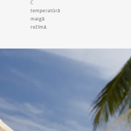
C
temperatūrā
maigā
režīmā.