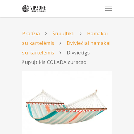
Pradžia
Šūpuļtīkli
Hamakai
su kartelėmis
Dviviečiai hamakai
su kartelėmis
Divvietīgs
šūpuļtīkls COLADA curacao