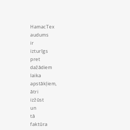
HamacTex
audums
ir
izturīgs
pret
dažādiem
laika
apstākļiem,
ātri
izžūst
un
tā
faktūra