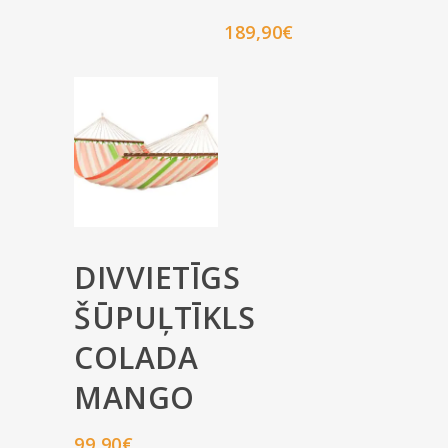
189,90
€
DIVVIETĪGS
ŠŪPUĻTĪKLS
COLADA
MANGO
99,90
€