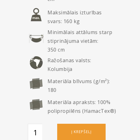
Maksimālais izturības
svars: 160 kg
Minimālais attālums starp
stiprinājuma vietām:
350 cm
Ražošanas valsts:
Kolumbija
Materiāla blīvums (g/m²):
180
Materiāla apraksts: 100%
polipropilēns (HamacTex®)
produkto
Į KREPŠELĮ
kiekis: