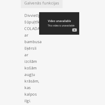
Galvenās funkcijas
Divvietīgs
šūpuļtīkls
COLADA
ar
bambusa
šķērsli
ar
izcilām
košām
augļu
krāsām,
kas
kalpos
ilgi.