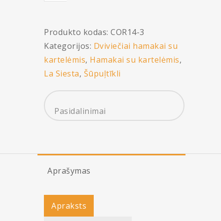
Divvietīgs
šūpuļtīkls
Produkto kodas:
COR14-3
COLADA
Kategorijos:
Dviviečiai hamakai su
curacao
kartelėmis
,
Hamakai su kartelėmis
,
La Siesta
,
Šūpuļtīkli
Pasidalinimai
Aprašymas
Apraksts