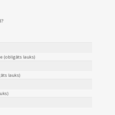
I?
e (obligāts lauks)
āts lauks)
auks)