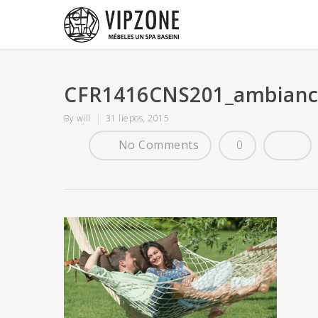
CFR1416CNS201_ambianc
By
will
31 liepos, 2015
No Comments
0