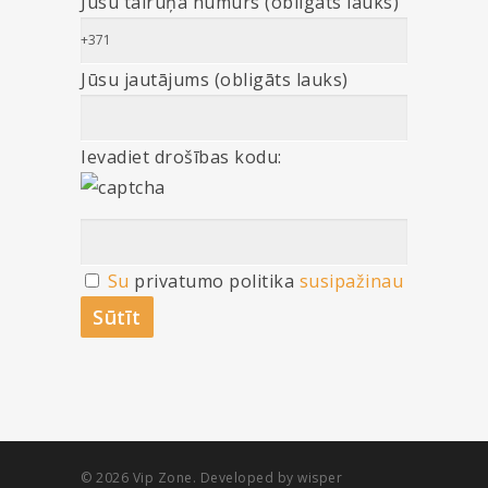
Jūsu tālruņa numurs (obligāts lauks)
Jūsu jautājums (obligāts lauks)
Ievadiet drošības kodu:
Su
privatumo politika
susipažinau
© 2026 Vip Zone. Developed by wisper