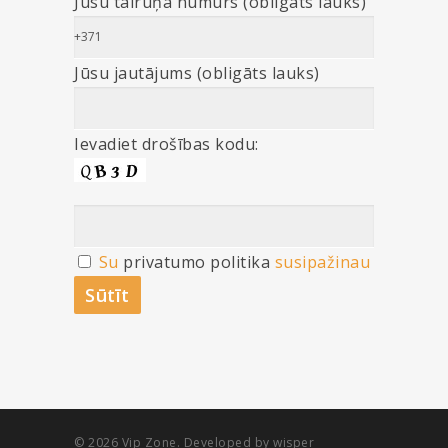
Jūsu tālruņa numurs (obligāts lauks)
Jūsu jautājums (obligāts lauks)
Ievadiet drošības kodu:
Su
privatumo politika
susipažinau
© 2026 Vip Zone. Developed by wisper