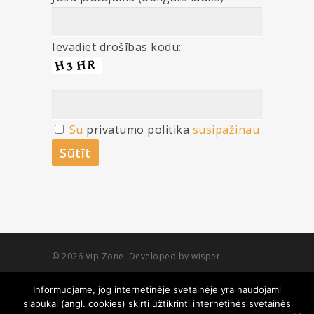
Ievadiet drošības kodu:
Su
privatumo politika
susipažinau
© 2026 Vip Zone. Developed by wisper
Informuojame, jog internetinėje svetainėje yra naudojami
slapukai (angl. cookies) skirti užtikrinti internetinės svetainės