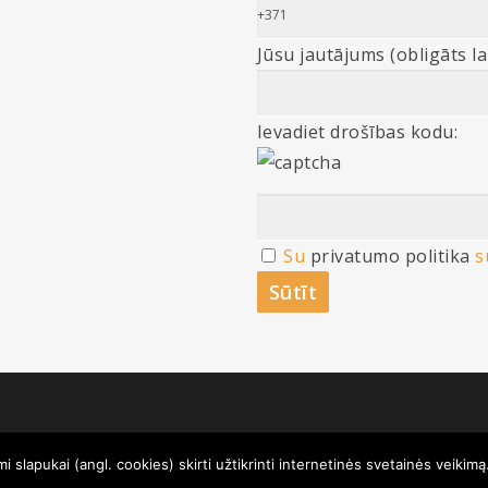
Jūsu jautājums (obligāts l
Ievadiet drošības kodu:
Su
privatumo politika
s
 slapukai (angl. cookies) skirti užtikrinti internetinės svetainės veikimą
s ir jautājumi? Zvaniet mums:
+370 601 00011
Nosūtīt 