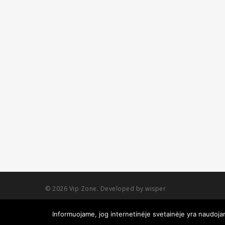
© 2026 Vip Zone. Developed by wisper
Informuojame, jog internetinėje svetainėje yra naudojami
Vai jum