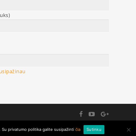
auks)
usipažinau
X
. Su privatumo politika galite susipažinti
čia
Sutinku
ziņu