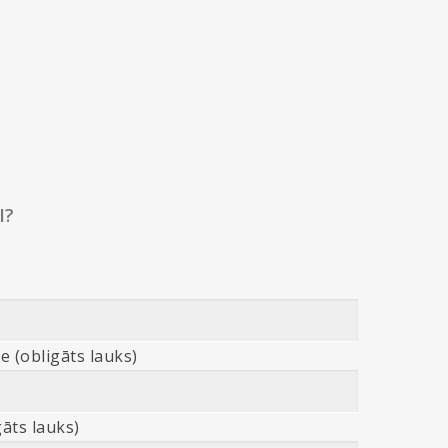
I?
e (obligāts lauks)
āts lauks)